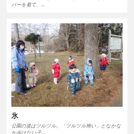
パーを着て、…
氷
公園の道はツルツル。「ツルツル怖い」となかな
か歩けない子…