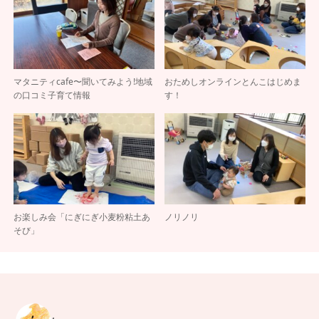
マタニティcafe〜聞いてみよう!地域
おためしオンラインとんこはじめま
の口コミ子育て情報
す！
お楽しみ会「にぎにぎ小麦粉粘土あ
ノリノリ
そび」