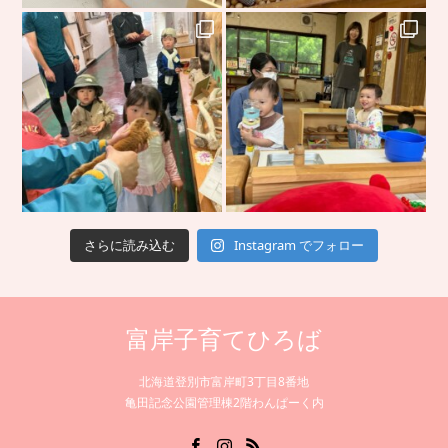
さらに読み込む
Instagram でフォロー
富岸子育てひろば
北海道登別市富岸町3丁目8番地
亀田記念公園管理棟2階わんぱーく内
Facebook
Instagram
RSS