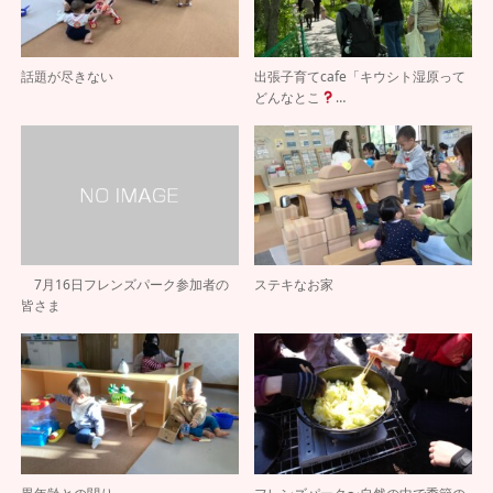
話題が尽きない
出張子育てcafe「キウシト湿原って
どんなとこ
…
7月16日フレンズパーク参加者の
ステキなお家
皆さま