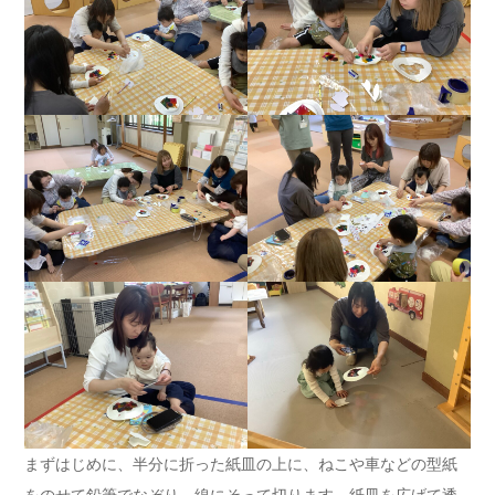
まずはじめに、半分に折った紙皿の上に、ねこや車などの型紙
をのせて鉛筆でなぞり、線にそって切ります。紙皿を広げて透