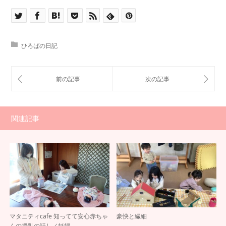
ひろばの日記
関連記事
マタニティcafe 知ってて安心赤ちゃ
豪快と繊細
んの授乳の話し／妊婦…