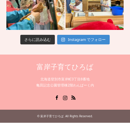
さらに読み込む
Instagram でフォロー
富岸子育てひろば
北海道登別市富岸町3丁目8番地
亀田記念公園管理棟2階わんぱーく内
Facebook
Instagram
RSS
©
富岸子育てひろば
. All Rights Reserved.