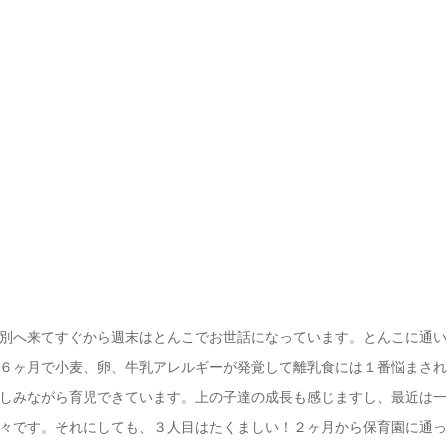
別へ来てすぐから週末はとんこでお世話になっています。とんこに通い
６ヶ月で小麦、卵、牛乳アレルギーが発覚して離乳食には１番悩まされ
しみながら育児できています。上の子達の成長も感じますし、最近は一
々です。それにしても、３人目はたくましい！２ヶ月から保育園に通っ