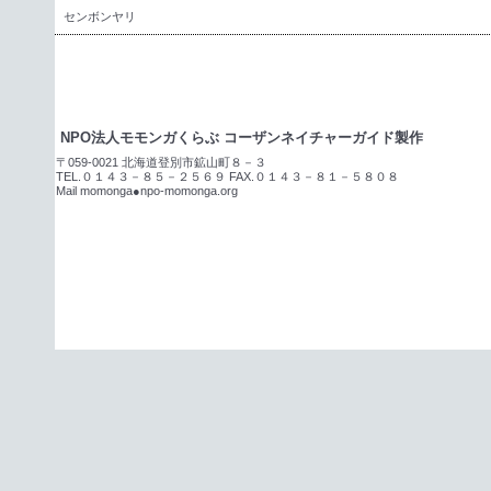
センボンヤリ
NPO法人モモンガくらぶ コーザンネイチャーガイド製作
〒059-0021 北海道登別市鉱山町８－３
TEL.０１４３－８５－２５６９ FAX.０１４３－８１－５８０８
Mail momonga●npo-momonga.org
PO法人モモンガくらぶ コーザンネイチャーガイド製作